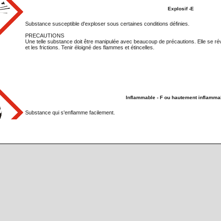
Explosif -E
Substance susceptible d'exploser sous certaines conditions définies.
PRECAUTIONS
Une telle substance doit être manipulée avec beaucoup de précautions. Elle se rév
et les frictions. Tenir éloigné des flammes et étincelles.
Inflammable - F ou hautement inflamma
Substance qui s'enflamme facilement.
PRECAUTIONS
Manipuler loin de toute flamme ou étincelle. Un tel produit doit être conservé à l'ab
éloignée de tout comburant. Bien se renseigner sur ce type de produits avant leur 
contact de l'eau ou même de l'air
EQUIPEMENT OBLIGATOIRE :
- Blouse en coton
Comburant - O
Substances facilitant les combustions. Les substances comburantes peuvent embr