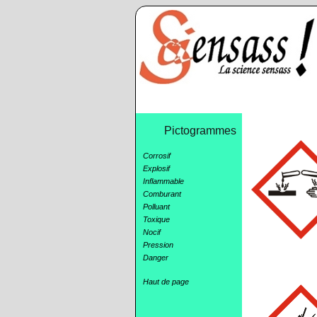
Pictogrammes
Corrosif
Explosif
Inflammable
Comburant
Polluant
Toxique
Nocif
Pression
Danger
Haut de page