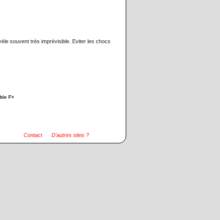
èle souvent très imprévisible. Eviter les chocs
ble F+
ri de la chaleur dans une zone ventilée et
Contact
D'autres sites ?
utilisation : certains peuvent s'enflammer au
aser des produits combustibles et/ou amplifier