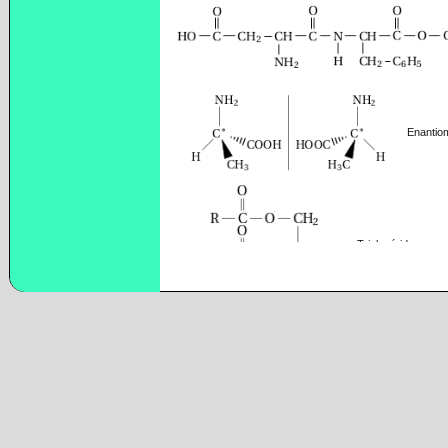
Enantio
Triglycéride
Z-11